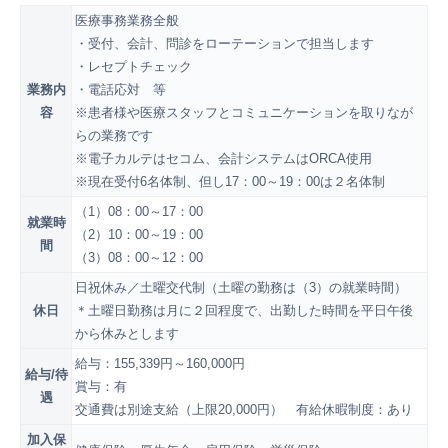
医療事務業務全般
・受付、会計、問診をローテーションで担当します
・レセプトチェック
業務内
・電話応対 等
容
※患者様や医療スタッフとコミュニケーションを取りなが
らの業務です
※電子カルテはセコム、会計システムはORCA使用
※現在受付6名体制、但し17：00～19：00は２名体制
（1）08：00～17：00
就業時
（2）10：00～19：00
間
（3）08：00～12：00
日祝休み／土曜交代制（土曜の勤務は（3）の就業時間）
休日
＊土曜日勤務は月に２回程度で、出勤した時間を平日午後
から休みとします
給与：155,339円～160,000円
給与/待
賞与：有
遇
交通費は別途支給（上限20,000円） 有給休暇制度：あり
加入保